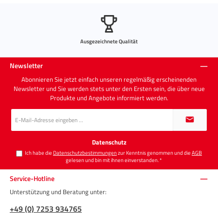
Ausgezeichnete Qualität
Newsletter
Abonnieren Sie jetzt einfach unseren regelmäßig erscheinenden
Newsletter und Sie werden stets unter den Ersten sein, die über neue
Produkte und Angebote informiert werden.
E-
Mail-
Adresse
*
Datenschutz
Ich habe die
Datenschutzbestimmungen
zur Kenntnis genommen und die
AGB
gelesen und bin mit ihnen einverstanden.
*
Service-Hotline
Unterstützung und Beratung unter:
+49 (0) 7253 934765