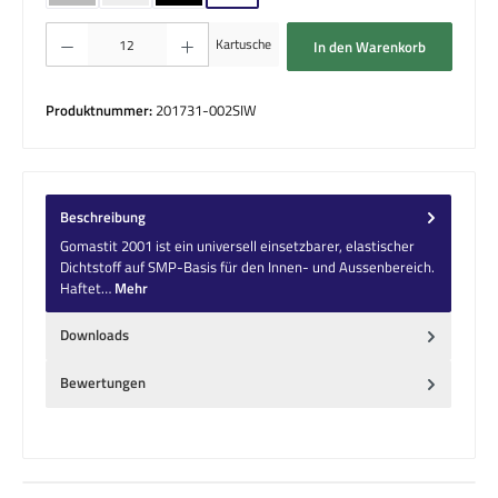
Produkt Anzahl: Gib den gewünschten Wert ein oder benutze die Schaltflächen um die 
Kartusche
In den Warenkorb
Produktnummer:
201731-002SIW
Beschreibung
Gomastit 2001 ist ein universell einsetzbarer, elastischer
Dichtstoff auf SMP-Basis für den Innen- und Aussenbereich.
Haftet…
Mehr
Downloads
Bewertungen