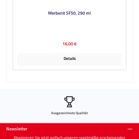
Merbenit SF50, 290 ml
Regulärer Preis:
16,00 €
Details
Ausgezeichnete Qualität
Newsletter
Abonnieren Sie jetzt einfach unseren regelmäßig erscheinenden