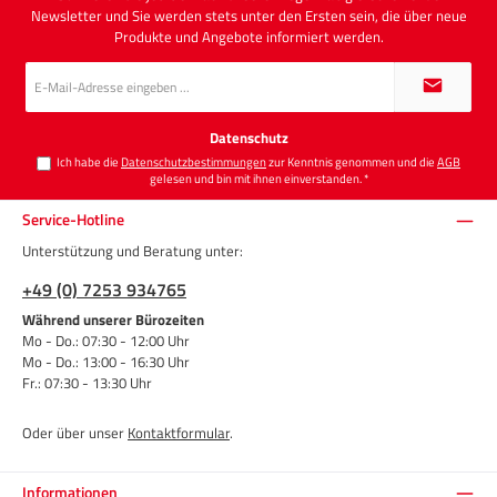
Newsletter und Sie werden stets unter den Ersten sein, die über neue
Produkte und Angebote informiert werden.
E-
Mail-
Adresse
*
Datenschutz
Ich habe die
Datenschutzbestimmungen
zur Kenntnis genommen und die
AGB
gelesen und bin mit ihnen einverstanden.
*
Service-Hotline
Unterstützung und Beratung unter:
+49 (0) 7253 934765
Während unserer Bürozeiten
Mo - Do.: 07:30 - 12:00 Uhr
Mo - Do.: 13:00 - 16:30 Uhr
Fr.: 07:30 - 13:30 Uhr
Oder über unser
Kontaktformular
.
Informationen