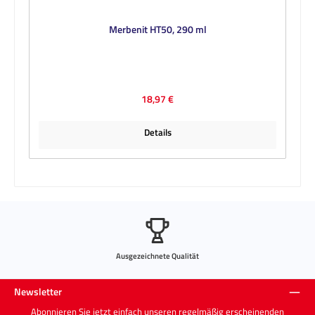
Merbenit HT50, 290 ml
Regulärer Preis:
18,97 €
Details
Ausgezeichnete Qualität
Newsletter
Abonnieren Sie jetzt einfach unseren regelmäßig erscheinenden