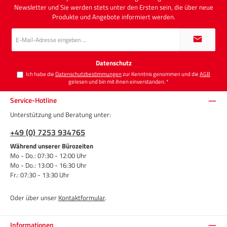
Newsletter und Sie werden stets unter den Ersten sein, die über neue
Produkte und Angebote informiert werden.
E-
Mail-
Adresse
*
Datenschutz
Ich habe die
Datenschutzbestimmungen
zur Kenntnis genommen und die
AGB
gelesen und bin mit ihnen einverstanden.
*
Service-Hotline
Unterstützung und Beratung unter:
+49 (0) 7253 934765
Während unserer Bürozeiten
Mo - Do.: 07:30 - 12:00 Uhr
Mo - Do.: 13:00 - 16:30 Uhr
Fr.: 07:30 - 13:30 Uhr
Oder über unser
Kontaktformular
.
Informationen