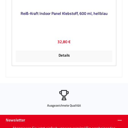
Reiß-Kraft Indoor Panel Klebstoff, 600 ml, hellblau
Regulärer Preis:
32,80 €
Details
Ausgezeichnete Qualität
Newsletter
Abonnieren Sie jetzt einfach unseren regelmäßig erscheinenden