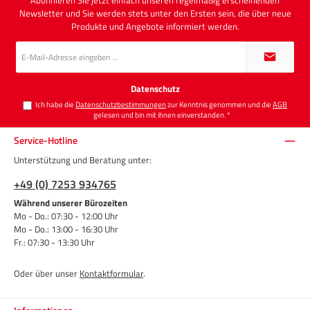
Newsletter und Sie werden stets unter den Ersten sein, die über neue
Produkte und Angebote informiert werden.
E-
Mail-
Adresse
*
Datenschutz
Ich habe die
Datenschutzbestimmungen
zur Kenntnis genommen und die
AGB
gelesen und bin mit ihnen einverstanden.
*
Service-Hotline
Unterstützung und Beratung unter:
+49 (0) 7253 934765
Während unserer Bürozeiten
Mo - Do.: 07:30 - 12:00 Uhr
Mo - Do.: 13:00 - 16:30 Uhr
Fr.: 07:30 - 13:30 Uhr
Oder über unser
Kontaktformular
.