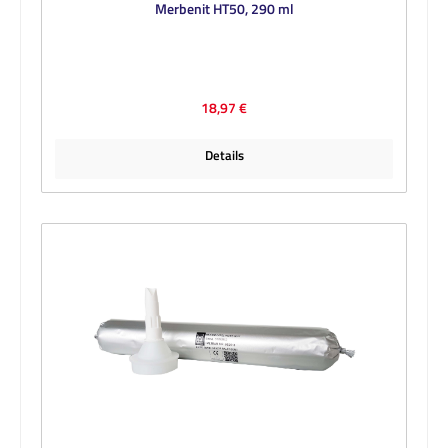
Merbenit HT50, 290 ml
Regulärer Preis:
18,97 €
Details