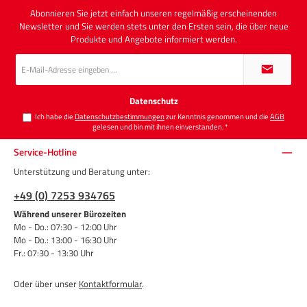
Abonnieren Sie jetzt einfach unseren regelmäßig erscheinenden
Newsletter und Sie werden stets unter den Ersten sein, die über neue
Produkte und Angebote informiert werden.
E-
Mail-
Adresse
*
Datenschutz
Ich habe die
Datenschutzbestimmungen
zur Kenntnis genommen und die
AGB
gelesen und bin mit ihnen einverstanden.
*
Service-Hotline
Unterstützung und Beratung unter:
+49 (0) 7253 934765
Während unserer Bürozeiten
Mo - Do.: 07:30 - 12:00 Uhr
Mo - Do.: 13:00 - 16:30 Uhr
Fr.: 07:30 - 13:30 Uhr
Oder über unser
Kontaktformular
.