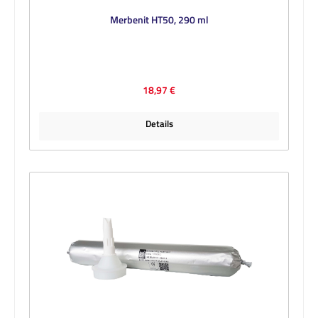
Merbenit HT50, 290 ml
Regulärer Preis:
18,97 €
Details